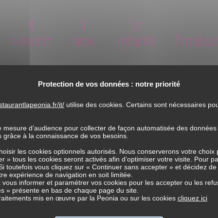
Il
Il
Le
ristorante
menu
spécialità
Prenotazi
Protection de vos données : notre priorité
taurantlapeonia.fr/it/
utilise des cookies. Certains sont nécessaires p
Il r
e mesure d’audience pour collecter de façon automatisée des données li
es grâce à la connaissance de vos besoins.
Il 
choisir les cookies optionnels autorisés. Nous conserverons votre choix
r » tous les cookies seront activés afin d’optimiser votre visite. Pour p
Le 
Si toutefois vous cliquez sur « Continuer sans accepter » et décidez de
tre expérience de navigation en soit limitée.
Pre
vous informer et paramétrer vos cookies pour les accepter ou les refu
s » présente en bas de chaque page du site.
Priv
traitements mis en œuvre par la Peonia ou sur les cookies
cliquez ici
Inf