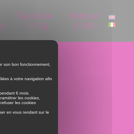
Privatizzazioni
Informazioni
oni
/ catering
pratiche
our son bon fonctionnement,
istorante
Storia
ées à votre navigation afin
La squadra
menu
 pendant 6 mois.
aramétrer les cookies,
spécialità
 refuser les cookies
notazioni
ser en vous rendant sur le
atizzazioni / catering
ormazioni pratiche